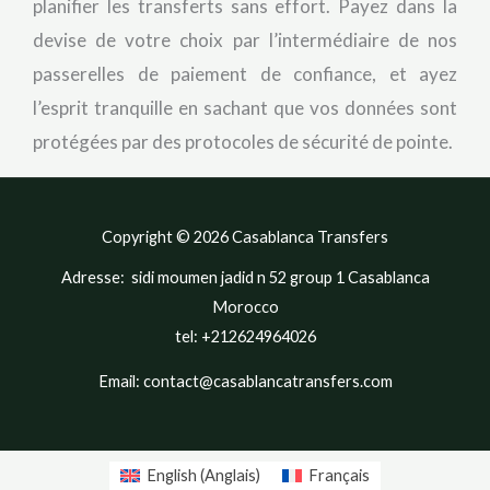
planifier les transferts sans effort. Payez dans la
devise de votre choix par l’intermédiaire de nos
passerelles de paiement de confiance, et ayez
l’esprit tranquille en sachant que vos données sont
protégées par des protocoles de sécurité de pointe.
Copyright © 2026 Casablanca Transfers
Adresse: sidi moumen jadid n 52 group 1 Casablanca
Morocco
tel: +212624964026
Email: contact@casablancatransfers.com
English
(
Anglais
)
Français