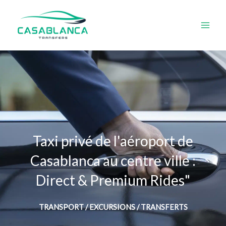
Aller
au
contenu
Taxi privé de l'aéroport de
Casablanca au centre ville :
Direct & Premium Rides"
TRANSPORT / EXCURSIONS / TRANSFERTS